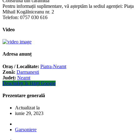
Construită din cărămidă
Pentru informații suplimentare, vă așteptăm la sediul agenției: Piața
Mihail Kogălniceanu nr. 2
Telefon: 0757 030 616
Video
Adresa anunț
Oraș / Localitate:
Piatra-Neamt
Zonă:
Darmanesti
Județ:
Neamt
Deschideți în Hărți Google
Prezentare generală
Actualizat la
iunie 29, 2023
Garsoniere