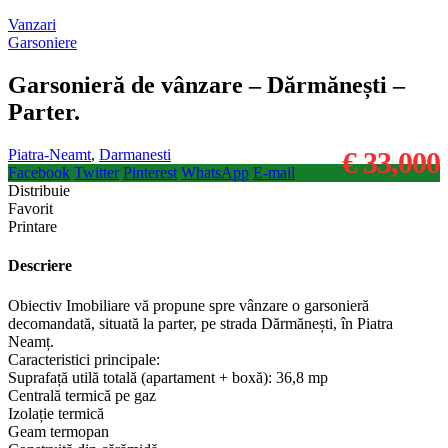
Vanzari
Garsoniere
Garsonieră de vânzare – Dărmănești –
Parter.
Piatra-Neamt
,
Darmanesti
€ 33,000
Facebook
Twitter
Pinterest
WhatsApp
E-mail
Distribuie
Favorit
Printare
Descriere
Obiectiv Imobiliare vă propune spre vânzare o garsonieră
decomandată, situată la parter, pe strada Dărmănești, în Piatra
Neamț.
Caracteristici principale:
Suprafață utilă totală (apartament + boxă): 36,8 mp
Centrală termică pe gaz
Izolație termică
Geam termopan