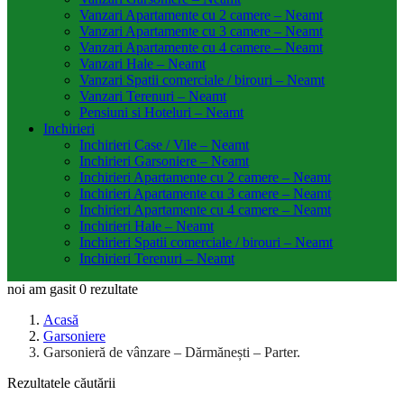
Vanzari Apartamente cu 2 camere – Neamt
Vanzari Apartamente cu 3 camere – Neamt
Vanzari Apartamente cu 4 camere – Neamt
Vanzari Hale – Neamt
Vanzari Spatii comerciale / birouri – Neamt
Vanzari Terenuri – Neamt
Pensiuni si Hoteluri – Neamt
Inchirieri
Inchirieri Case / Vile – Neamt
Inchirieri Garsoniere – Neamt
Inchirieri Apartamente cu 2 camere – Neamt
Inchirieri Apartamente cu 3 camere – Neamt
Inchirieri Apartamente cu 4 camere – Neamt
Inchirieri Hale – Neamt
Inchirieri Spatii comerciale / birouri – Neamt
Inchirieri Terenuri – Neamt
noi am gasit
0
rezultate
Acasă
Garsoniere
Garsonieră de vânzare – Dărmănești – Parter.
Rezultatele căutării