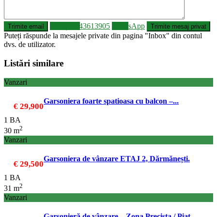
Sunați
0743613905
WhatsApp
Puteți răspunde la mesajele private din pagina "Inbox" din contul
dvs. de utilizator.
Listări similare
Vanzari
Garsoniera foarte spatioasa cu balcon –...
€ 29,900
1 BA
2
30 m
Vanzari
Garsoniera de vânzare ETAJ 2, Dărmănești.
€ 29,500
1 BA
2
31 m
Vanzari
Garsonieră de vânzare – Zona Precista / Piaț...