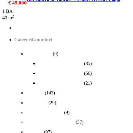
€ 45,000
1 BA
2
40 m
Categorii anunturi
Apartamente
(0)
Apartamente 2 camere
(85)
Apartamente 3 camere
(66)
Apartamente 4 camere
(21)
Case/Vile
(143)
Garsoniere
(29)
Hotel sau Pensiune
(9)
Spații comerciale/birouri
(37)
Terenuri
(97)