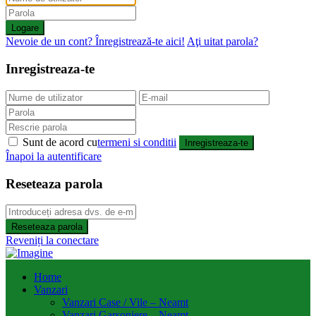
Logare
Nevoie de un cont? Înregistrează-te aici!
Aţi uitat parola?
Inregistreaza-te
Sunt de acord cu
termeni si conditii
Inregistreaza-te
Înapoi la autentificare
Reseteaza parola
Reseteaza parola
Reveniți la conectare
Home
Vanzari
Vanzari Case / Vile – Neamt
Vanzari Garsoniere – Neamt