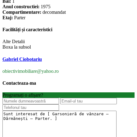
Băi:
1
Anul constructiei:
1975
Compartimentare:
decomandat
Etaj:
Parter
Facilități și caracteristici
Alte Detalii
Boxa la subsol
Gabriel Ciobotariu
obiectivimobiliare@yahoo.ro
Contacteaza-ma
Programați o afișare?