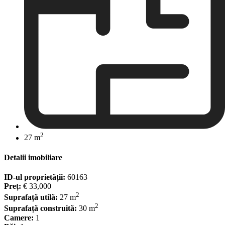
2
27 m
Detalii imobiliare
ID-ul proprietății:
60163
Preț:
€ 33,000
2
Suprafață utilă:
27 m
2
Suprafață construită:
30 m
Camere:
1