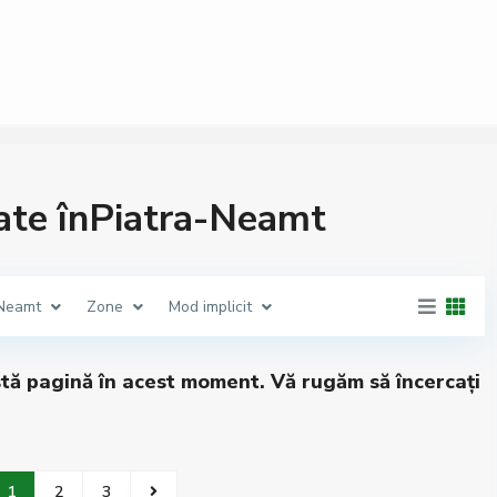
ate înPiatra-Neamt
 Neamt
Zone
Mod implicit
stă pagină în acest moment. Vă rugăm să încercați
1
2
3