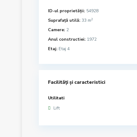
ID-ul proprietății:
54928
2
Suprafață utilă:
33 m
Camere:
2
Anul constructiei:
1972
Etaj:
Etaj 4
Facilități și caracteristici
Utilitati
Lift