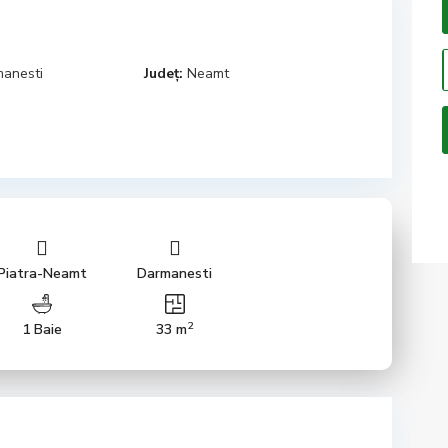
anesti
Județ:
Neamt
Piatra-Neamt
Darmanesti
2
1 Baie
33 m