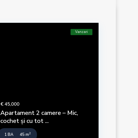
Vanzari
Ultimele anunturi
€ 45,000
Apartament 2 camere – Mic,
cochet și cu tot ...
2
1 BA
45 m