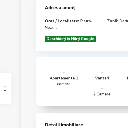
Adresa anunț
Oraș / Localitate:
Piatra-
Zonă:
Darm
Neamt
Deschideți în Hărți Google
Apartamente 2
Vanzari
camere
2 Camere
Detalii imobiliare