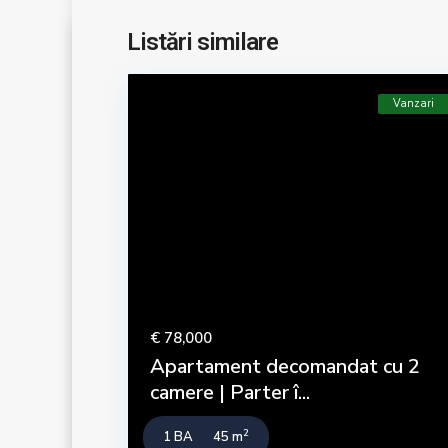
Listări similare
Vanzari
€ 78,000
Apartament decomandat cu 2
camere | Parter î...
2
1 BA
45 m