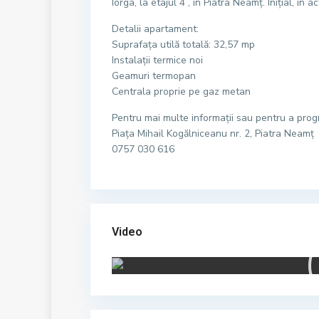
Iorga, la etajul 4 , în Piatra Neamț. Inițial, î
Detalii apartament:
Suprafața utilă totală: 32,57 mp
Instalații termice noi
Geamuri termopan
Centrala proprie pe gaz metan
Pentru mai multe informații sau pentru a progr
Piața Mihail Kogălniceanu nr. 2, Piatra Neamț
0757 030 616
Video