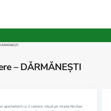
– DǍRMǍNEŞTI
mere – DǍRMǍNEŞTI
n apartament cu 2 camere, situat pe strada Nicolae