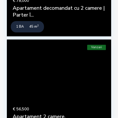
€ 78,000
Apartament decomandat cu 2 camere |
Parter î...
2
1 BA
45 m
Vanzari
€ 56,500
Apartament 2 camere,