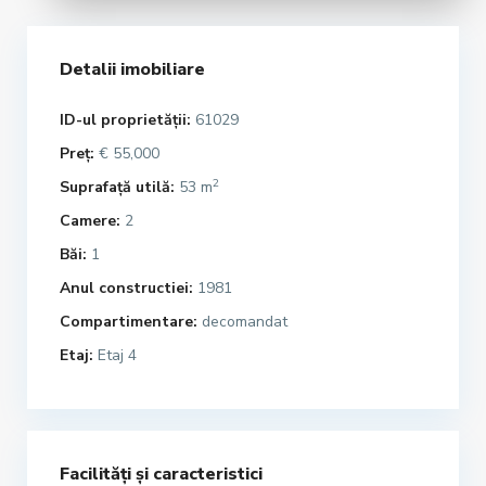
Detalii imobiliare
ID-ul proprietății:
61029
Preț:
€ 55,000
2
Suprafață utilă:
53 m
Camere:
2
Băi:
1
Anul constructiei:
1981
Compartimentare:
decomandat
Etaj:
Etaj 4
Facilități și caracteristici