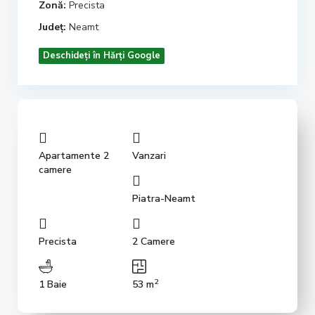
Zonă:
Precista
Județ:
Neamt
Deschideți în Hărți Google
Apartamente 2
Vanzari
camere
Piatra-Neamt
Precista
2 Camere
2
1 Baie
53 m