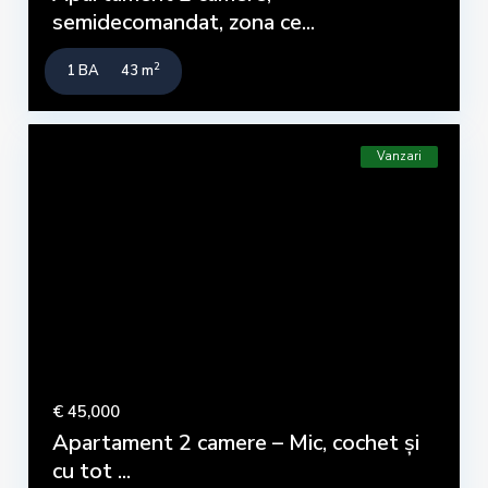
semidecomandat, zona ce...
2
1 BA
43 m
Vanzari
€ 45,000
Apartament 2 camere – Mic, cochet și
cu tot ...