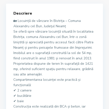
Descriere
🏡 Locuință de vânzare în Bistrița – Comuna
Alexandru cel Bun, Județul Neamț
Se oferă spre vânzare locuință situată în localitatea
Bistrița, comuna Alexandru cel Bun, într-o zonă
liniștită și apreciată pentru accesul facil către Piatra
Neamț și pentru peisajele frumoase din împrejurimi.
Imobilul are o suprafață construită la sol de 54 mp,
fiind construit în anul 1981 și renovat în anul 2013.
Proprietatea dispune de teren în suprafață de 1421
mp, oferind suficient spațiu pentru relaxare, grădină
sau alte amenajări.
Compartimentarea locuinței este practică și
funcțională:
✔ 2 camere
✔ bucătărie
✔ baie
Construcția este realizată din BCA și beton, iar