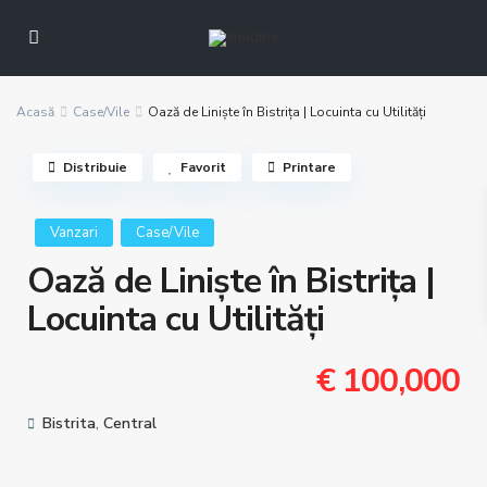
Acasă
Case/Vile
Oază de Liniște în Bistrița | Locuinta cu Utilități
Distribuie
Favorit
Printare
Vanzari
Case/Vile
Oază de Liniște în Bistrița |
Locuinta cu Utilități
€ 100,000
Bistrita
,
Central