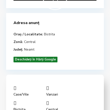
Adresa anunț
Oraș / Localitate:
Bistrita
Zonă:
Central
Județ:
Neamt
Deschideți în Hărți Google
Case/Vile
Vanzari
Bistrita
Central