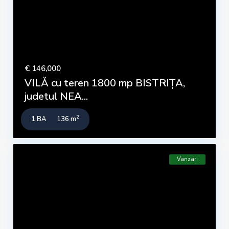
€ 146,000
VILǍ cu teren 1800 mp BISTRIȚA,
judetul NEA...
2
1 BA
136 m
Vanzari