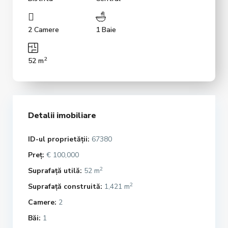
2 Camere
1 Baie
2
52 m
Detalii imobiliare
ID-ul proprietății:
67380
Preț:
€ 100,000
2
Suprafață utilă:
52 m
2
Suprafață construită:
1,421 m
Camere:
2
Băi:
1