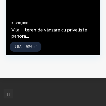
€ 390,000
Vila + teren de vânzare cu priveliște
panora...
2
3 BA
594 m