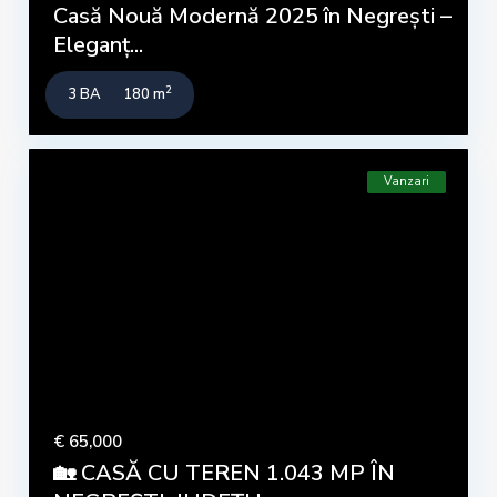
Casă Nouă Modernă 2025 în Negrești –
Eleganț...
2
3 BA
180 m
Vanzari
€ 65,000
🏡 CASĂ CU TEREN 1.043 MP ÎN