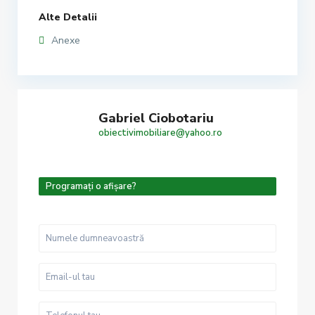
Alte Detalii
Anexe
Gabriel Ciobotariu
obiectivimobiliare@yahoo.ro
Programați o afișare?