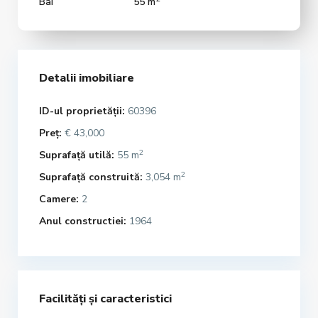
Bai
55 m
Detalii imobiliare
ID-ul proprietății:
60396
Preț:
€ 43,000
2
Suprafață utilă:
55 m
2
Suprafață construită:
3,054 m
Camere:
2
Anul constructiei:
1964
Facilități și caracteristici