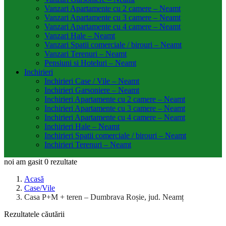
Vanzari Apartamente cu 2 camere – Neamt
Vanzari Apartamente cu 3 camere – Neamt
Vanzari Apartamente cu 4 camere – Neamt
Vanzari Hale – Neamt
Vanzari Spatii comerciale / birouri – Neamt
Vanzari Terenuri – Neamt
Pensiuni si Hoteluri – Neamt
Inchirieri
Inchirieri Case / Vile – Neamt
Inchirieri Garsoniere – Neamt
Inchirieri Apartamente cu 2 camere – Neamt
Inchirieri Apartamente cu 3 camere – Neamt
Inchirieri Apartamente cu 4 camere – Neamt
Inchirieri Hale – Neamt
Inchirieri Spatii comerciale / birouri – Neamt
Inchirieri Terenuri – Neamt
noi am gasit
0
rezultate
Acasă
Case/Vile
Casa P+M + teren – Dumbrava Roșie, jud. Neamț
Rezultatele căutării