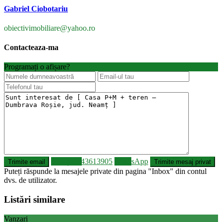
Gabriel Ciobotariu
obiectivimobiliare@yahoo.ro
Contacteaza-ma
Programați o afișare?
Sunați
0743613905
WhatsApp
Puteți răspunde la mesajele private din pagina "Inbox" din contul
dvs. de utilizator.
Listări similare
Vanzari