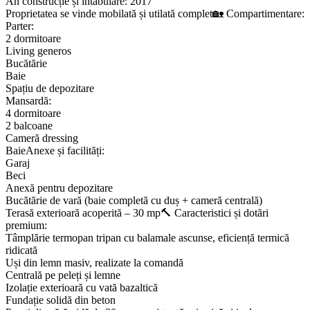
An construcție și intabulare: 2017
Proprietatea se vinde mobilată și utilată complet🏡 Compartimentare:
Parter:
2 dormitoare
Living generos
Bucătărie
Baie
Spațiu de depozitare
Mansardă:
4 dormitoare
2 balcoane
Cameră dressing
BaieAnexe și facilități:
Garaj
Beci
Anexă pentru depozitare
Bucătărie de vară (baie completă cu duș + cameră centrală)
Terasă exterioară acoperită – 30 mp🔨 Caracteristici și dotări
premium:
Tâmplărie termopan tripan cu balamale ascunse, eficiență termică
ridicată
Uși din lemn masiv, realizate la comandă
Centrală pe peleți și lemne
Izolație exterioară cu vată bazaltică
Fundație solidă din beton