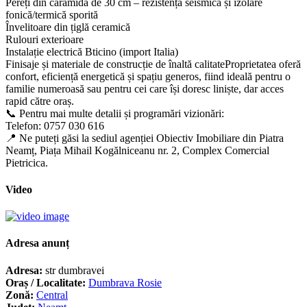
Pereți din cărămidă de 30 cm – rezistență seismică și izolare
fonică/termică sporită
Învelitoare din țiglă ceramică
Rulouri exterioare
Instalație electrică Bticino (import Italia)
Finisaje și materiale de construcție de înaltă calitateProprietatea oferă
confort, eficiență energetică și spațiu generos, fiind ideală pentru o
familie numeroasă sau pentru cei care își doresc liniște, dar acces
rapid către oraș.
📞 Pentru mai multe detalii și programări vizionări:
Telefon: 0757 030 616
📍 Ne puteți găsi la sediul agenției Obiectiv Imobiliare din Piatra
Neamț, Piața Mihail Kogălniceanu nr. 2, Complex Comercial
Pietricica.
Video
Adresa anunț
Adresa:
str dumbravei
Oraș / Localitate:
Dumbrava Rosie
Zonă:
Central