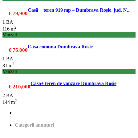
Casă + teren 919 mp – Dumbrava Roșie, jud. N...
€ 79,900
1 BA
2
116 m
Vanzari
Casa comuna Dumbrava Rosie
€ 75,000
1 BA
2
81 m
Vanzari
Casa+ teren de vanzare Dumbrava Rosie
€ 210,000
2 BA
2
144 m
Categorii anunturi