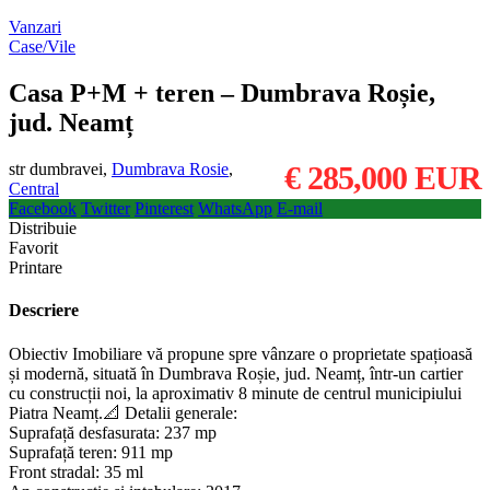
Vanzari
Case/Vile
Casa P+M + teren – Dumbrava Roșie,
jud. Neamț
str dumbravei,
Dumbrava Rosie
,
€ 285,000
EUR
Central
Facebook
Twitter
Pinterest
WhatsApp
E-mail
Distribuie
Favorit
Printare
Descriere
Obiectiv Imobiliare vă propune spre vânzare o proprietate spațioasă
și modernă, situată în Dumbrava Roșie, jud. Neamț, într-un cartier
cu construcții noi, la aproximativ 8 minute de centrul municipiului
Piatra Neamț.📐 Detalii generale:
Suprafață desfasurata: 237 mp
Suprafață teren: 911 mp
Front stradal: 35 ml