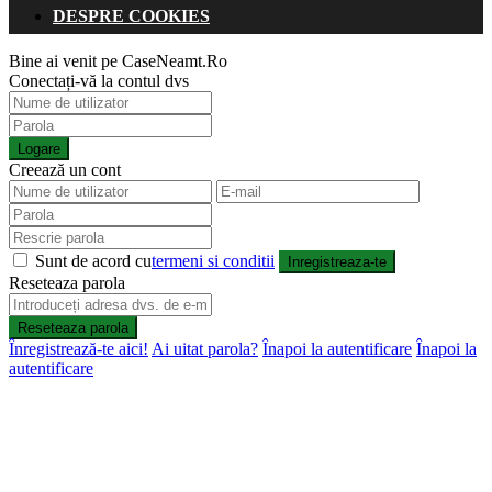
DESPRE COOKIES
Bine ai venit pe CaseNeamt.Ro
Conectați-vă la contul dvs
Logare
Creează un cont
Sunt de acord cu
termeni si conditii
Inregistreaza-te
Reseteaza parola
Reseteaza parola
Înregistrează-te aici!
Ai uitat parola?
Înapoi la autentificare
Înapoi la
autentificare