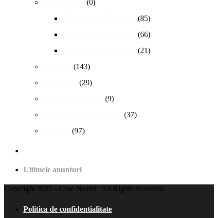
Apartamente
(0)
Apartamente 2 camere
(85)
Apartamente 3 camere
(66)
Apartamente 4 camere
(21)
Case/Vile
(143)
Garsoniere
(29)
Hotel sau Pensiune
(9)
Spații comerciale/birouri
(37)
Terenuri
(97)
Ultimele anunturi
Copyright 2025 - Case Neamt | All Rights Reserved.
Politica de confidentialitate