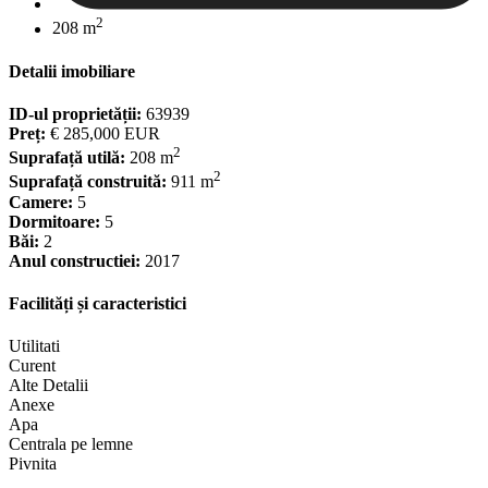
2
208 m
Detalii imobiliare
ID-ul proprietății:
63939
Preț:
€ 285,000
EUR
2
Suprafață utilă:
208 m
2
Suprafață construită:
911 m
Camere:
5
Dormitoare:
5
Băi:
2
Anul constructiei:
2017
Facilități și caracteristici
Utilitati
Curent
Alte Detalii
Anexe
Apa
Centrala pe lemne
Pivnita