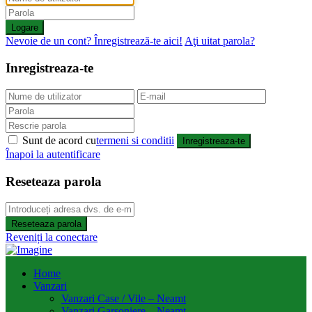
Logare
Nevoie de un cont? Înregistrează-te aici!
Aţi uitat parola?
Inregistreaza-te
Sunt de acord cu
termeni si conditii
Inregistreaza-te
Înapoi la autentificare
Reseteaza parola
Reseteaza parola
Reveniți la conectare
Home
Vanzari
Vanzari Case / Vile – Neamt
Vanzari Garsoniere – Neamt