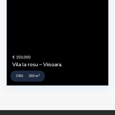
€ 150,000
Vila la rosu – Viisoara.
2
3 BA
300 m