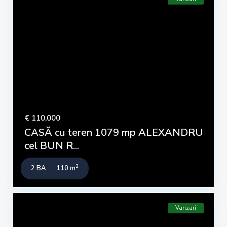
€ 110,000
CASĂ cu teren 1079 mp ALEXANDRU
cel BUN R...
2
2 BA
110 m
Vanzari