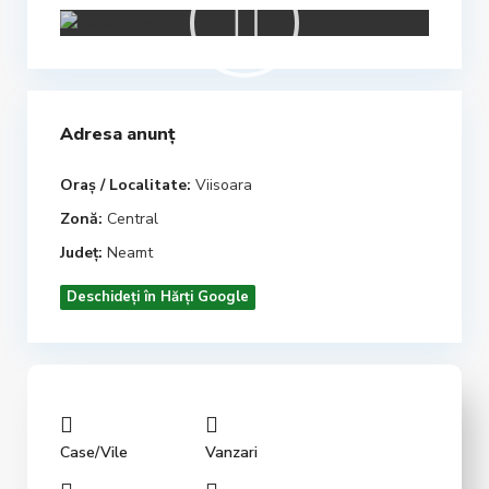
Adresa anunț
Oraș / Localitate:
Viisoara
Zonă:
Central
Județ:
Neamt
Deschideți în Hărți Google
Case/Vile
Vanzari