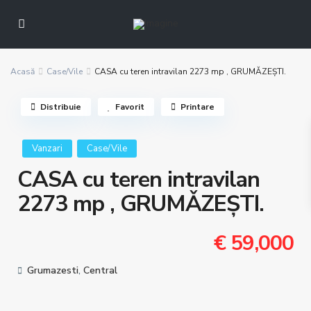
Acasă
Case/Vile
CASA cu teren intravilan 2273 mp , GRUMǍZEŞTI.
Distribuie
Favorit
Printare
Vanzari
Case/Vile
CASA cu teren intravilan
2273 mp , GRUMǍZEŞTI.
€ 59,000
Grumazesti
,
Central