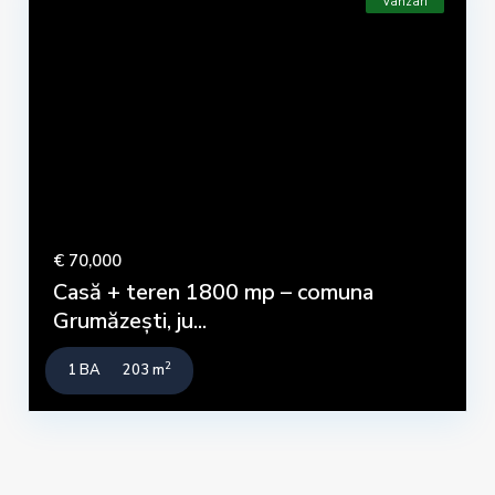
Vanzari
€ 70,000
Casă + teren 1800 mp – comuna
Grumăzești, ju...
2
1 BA
203 m