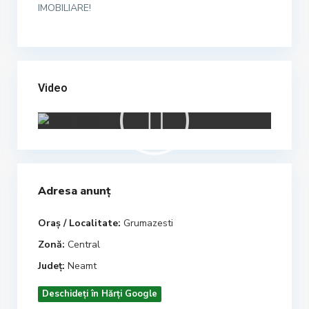
IMOBILIARE!
Video
Adresa anunț
Oraș / Localitate:
Grumazesti
Zonă:
Central
Județ:
Neamt
Deschideți în Hărți Google