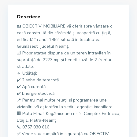
Descriere
🏡 OBIECTIV IMOBILIARE vă oferă spre vânzare o
casă construită din cărămidă și acoperită cu țiglă,
edificată în anul 1962, situată în localitatea
Grumăzești, județul Neamț.
📐 Proprietatea dispune de un teren intravilan în
suprafață de 2273 mp și beneficiază de 2 fronturi
stradale.
🔹 Utilități:
✔️ 2 sobe de teracotă
✔️ Apă curentă
✔️ Energie electrică
📍 Pentru mai multe relații și programarea unei
vizionări, vă așteptăm la sediul agenției imobiliare:
🏢 Piața Mihail Kogălniceanu nr. 2, Complex Pietricica,
Etaj 1, Piatra-Neamț
📞 0757 030 616
✅ Vinde sau cumpără în siguranță cu OBIECTIV