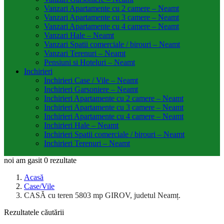
Vanzari Apartamente cu 2 camere – Neamt
Vanzari Apartamente cu 3 camere – Neamt
Vanzari Apartamente cu 4 camere – Neamt
Vanzari Hale – Neamt
Vanzari Spatii comerciale / birouri – Neamt
Vanzari Terenuri – Neamt
Pensiuni si Hoteluri – Neamt
Inchirieri
Inchirieri Case / Vile – Neamt
Inchirieri Garsoniere – Neamt
Inchirieri Apartamente cu 2 camere – Neamt
Inchirieri Apartamente cu 3 camere – Neamt
Inchirieri Apartamente cu 4 camere – Neamt
Inchirieri Hale – Neamt
Inchirieri Spatii comerciale / birouri – Neamt
Inchirieri Terenuri – Neamt
noi am gasit
0
rezultate
Acasă
Case/Vile
CASĂ cu teren 5803 mp GIROV, judetul Neamț.
Rezultatele căutării