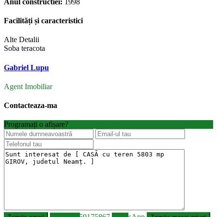
Anul constructiei:
1998
Facilități și caracteristici
Alte Detalii
Soba teracota
Gabriel Lupu
Agent Imobiliar
Contacteaza-ma
Programați o afișare?
Sunați
0759175867
WhatsApp