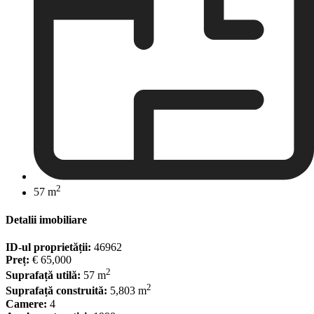
2
57 m
Detalii imobiliare
ID-ul proprietății:
46962
Preț:
€ 65,000
2
Suprafață utilă:
57 m
2
Suprafață construită:
5,803 m
Camere:
4