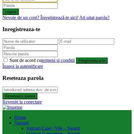
Logare
Nevoie de un cont? Înregistrează-te aici!
Aţi uitat parola?
Inregistreaza-te
Sunt de acord cu
termeni si conditii
Inregistreaza-te
Înapoi la autentificare
Reseteaza parola
Reseteaza parola
Reveniți la conectare
Home
Vanzari
Vanzari Case / Vile – Neamt
Vanzari Garsoniere – Neamt