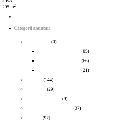
2 BA
2
295 m
Categorii anunturi
Apartamente
(0)
Apartamente 2 camere
(85)
Apartamente 3 camere
(66)
Apartamente 4 camere
(21)
Case/Vile
(144)
Garsoniere
(29)
Hotel sau Pensiune
(9)
Spații comerciale/birouri
(37)
Terenuri
(97)