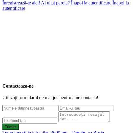
Înregistrează-te aici!
Ai uitat parola?
Înapoi la autentificare
Înapoi la
autentificare
Contacteaza-ne
Utilizați formularul de mai jos pentru a ne contacta!
Trimite
Teren investiție intravilan 3600 mp – Dumbrava Roșie.