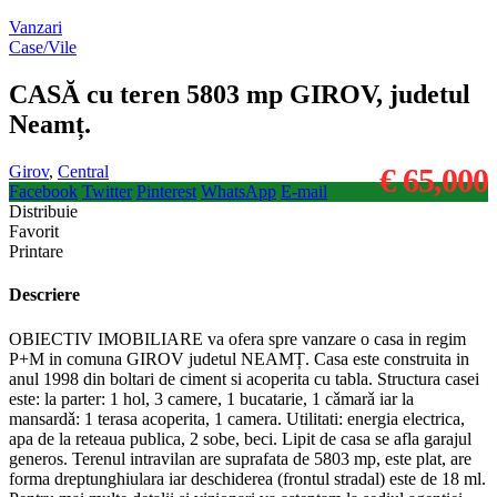
Vanzari
Case/Vile
CASĂ cu teren 5803 mp GIROV, judetul
Neamț.
Girov
,
Central
€ 65,000
Facebook
Twitter
Pinterest
WhatsApp
E-mail
Distribuie
Favorit
Printare
Descriere
OBIECTIV IMOBILIARE va ofera spre vanzare o casa in regim
P+M in comuna GIROV judetul NEAMȚ. Casa este construita in
anul 1998 din boltari de ciment si acoperita cu tabla. Structura casei
este: la parter: 1 hol, 3 camere, 1 bucatarie, 1 cǎmarǎ iar la
mansardǎ: 1 terasa acoperita, 1 camera. Utilitati: energia electrica,
apa de la reteaua publica, 2 sobe, beci. Lipit de casa se afla garajul
generos. Terenul intravilan are suprafata de 5803 mp, este plat, are
forma dreptunghiulara iar deschiderea (frontul stradal) este de 18 ml.