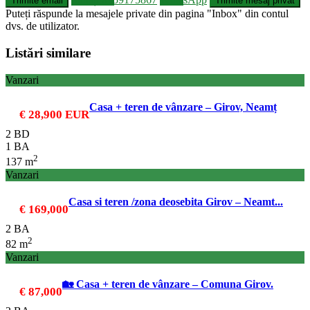
Puteți răspunde la mesajele private din pagina "Inbox" din contul
dvs. de utilizator.
Listări similare
Vanzari
Casa + teren de vânzare – Girov, Neamț
€ 28,900
EUR
2 BD
1 BA
2
137 m
Vanzari
Casa si teren /zona deosebita Girov – Neamt...
€ 169,000
2 BA
2
82 m
Vanzari
🏡 Casa + teren de vânzare – Comuna Girov.
€ 87,000