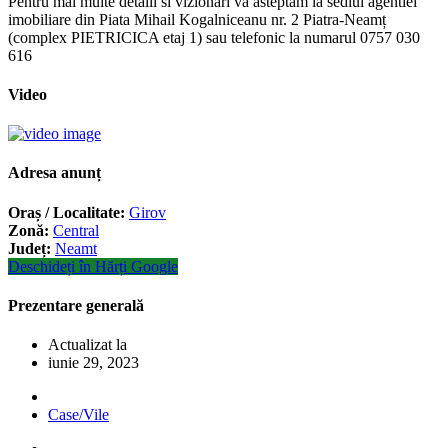
Pentru mai multe detalii si vizionari va asteptam la sediul agentiei
imobiliare din Piata Mihail Kogalniceanu nr. 2 Piatra-Neamț
(complex PIETRICICA etaj 1) sau telefonic la numarul 0757 030
616
Video
Adresa anunț
Oraș / Localitate:
Girov
Zonă:
Central
Județ:
Neamt
Deschideți în Hărți Google
Prezentare generală
Actualizat la
iunie 29, 2023
Case/Vile