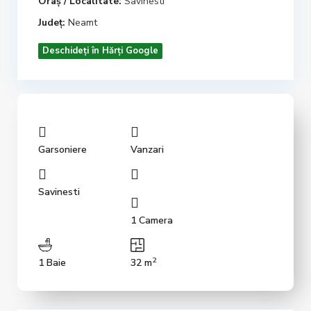
Oraș / Localitate:
Savinesti
Județ:
Neamt
Deschideți în Hărți Google
Garsoniere
Vanzari
Savinesti
1 Camera
2
1 Baie
32 m