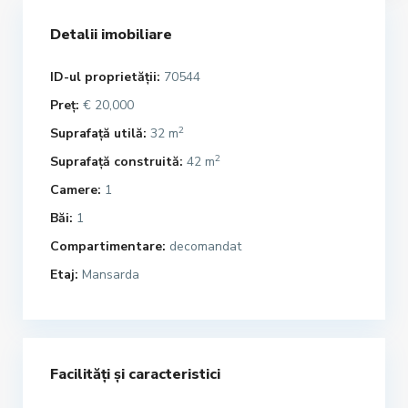
Detalii imobiliare
ID-ul proprietății:
70544
Preț:
€ 20,000
2
Suprafață utilă:
32 m
2
Suprafață construită:
42 m
Camere:
1
Băi:
1
Compartimentare:
decomandat
Etaj:
Mansarda
Facilități și caracteristici