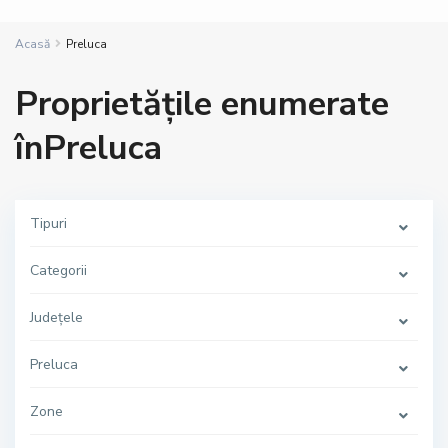
Acasă
Preluca
Proprietățile enumerate
înPreluca
Tipuri
Categorii
Județele
Preluca
Zone